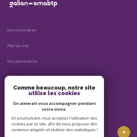
Nos honoraires
Plan du site
Nos partenaires
Mentions légales
Comme beaucoup, notre site
Admin
utilise les cookies
On aimerait vous accompagner pendant
Politique RGPD
votre visite.
En poursuivant, vous acceptez l'utilisation des
Cookies
cookies par ce site, afin de vous proposer des
contenus adaptés et réaliser des statistiques !