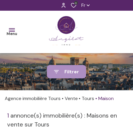
0
Fr
Menu
ET SI ON
Filtrer
FAISAIT
Faisons
Nos
CONNAISSANCE
connaissance
biens
?
Agence immobilière Tours
Vente
Tours
Maison
neufs
Nos
NOS
métiers
Nos
1
annonce(s) immobilière(s) : Maisons en
VENTES
biens
vente sur Tours
Venez à
anciens
NOS