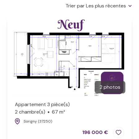
notre
Trier par Les plus récentes
LOCATIONS
rencontre
GESTION
LOCATIVE
ESTIMATION
NOS
AVIS
CLIENTS
2 photos
ACTUALITÉS
Appartement 3 pièce(s)
2 chambre(s)
67 m²
Sorigny (37250)
196 000 €