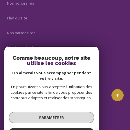
Nos honoraires
Plan du site
Nos partenaires
Mentions légales
Comme beaucoup, notre site
Admin
utilise les cookies
On aimerait vous accompagner pendant
Politique RGPD
votre visite.
En poursuivant, vous acceptez l'utilisation des
Cookies
cookies par ce site, afin de vous proposer des
contenus adaptés et réaliser des statistiques !
© 2026 | Tous droits réservés
PARAMÉTRER