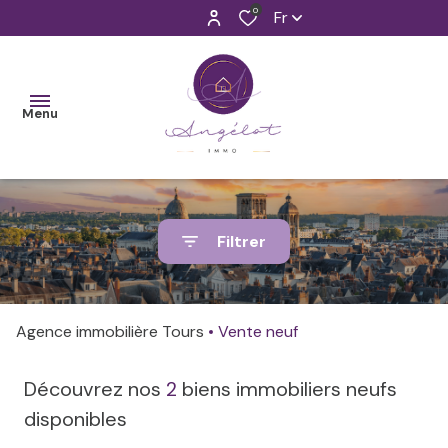
0
Fr
Menu
ET SI ON
Filtrer
FAISAIT
Faisons
Nos
CONNAISSANCE
connaissance
biens
?
Agence immobilière Tours
Vente neuf
neufs
Nos
NOS
métiers
Nos
Découvrez nos
2
biens immobiliers neufs
VENTES
biens
disponibles
Venez à
anciens
NOS