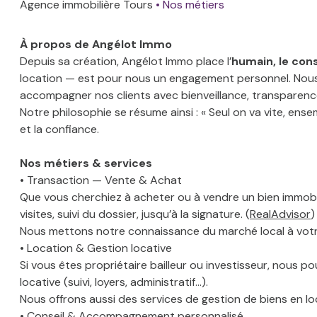
Agence immobilière Tours
Nos métiers
Venez à
anciens
ESTIMATION
notre
À propos de Angélot Immo
NOS
rencontre
AVIS
Depuis sa création, Angélot Immo place l’
humain, le cons
CLIENTS
location — est pour nous un engagement personnel. Nous 
accompagner nos clients avec bienveillance, transparenc
ACTUALITÉS
Notre philosophie se résume ainsi : « Seul on va vite, ens
et la confiance.
Nos métiers & services
• Transaction — Vente & Achat
Que vous cherchiez à acheter ou à vendre un bien immobi
visites, suivi du dossier, jusqu’à la signature. (
RealAdvisor
)
Nous mettons notre connaissance du marché local à votre s
• Location & Gestion locative
Si vous êtes propriétaire bailleur ou investisseur, nous po
locative (suivi, loyers, administratif…).
Nous offrons aussi des services de gestion de biens en loc
• Conseil & Accompagnement personnalisé