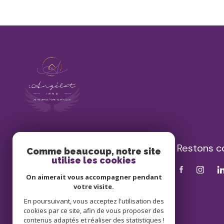
Restons c
Angélot Immo
Comme beaucoup, notre site
utilise les cookies
06 19 62 14 05
On aimerait vous accompagner pendant
contact@angelot-immo.fr
votre visite.
4 boulevard de Chinon
En poursuivant, vous acceptez l'utilisation des
37510 Ballan-Miré
cookies par ce site, afin de vous proposer des
contenus adaptés et réaliser des statistiques !