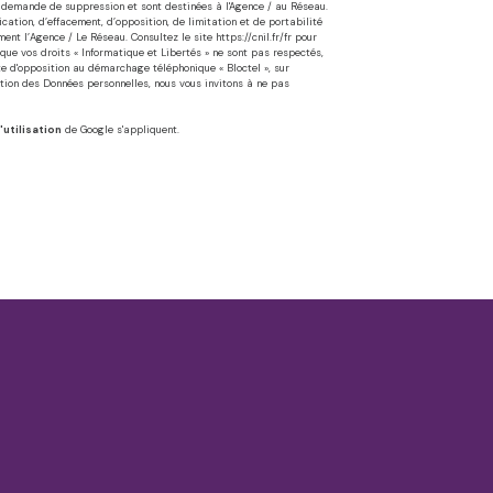
'à demande de suppression et sont destinées à l'Agence / au Réseau.
cation, d’effacement, d’opposition, de limitation et de portabilité
ent l’Agence / Le Réseau. Consultez le site
https://cnil.fr/fr
pour
 que vos droits « Informatique et Libertés » ne sont pas respectés,
te d'opposition au démarchage téléphonique « Bloctel », sur
ction des Données personnelles, nous vous invitons à ne pas
'utilisation
de Google s'appliquent.