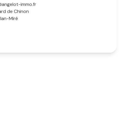
angelot-immo.fr
ard de Chinon
llan-Miré