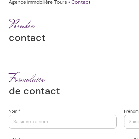
Agence immobilière Tours
Contact
Venez à
anciens
ESTIMATION
notre
Prendre
NOS
rencontre
AVIS
CLIENTS
contact
ACTUALITÉS
Formulaire
de contact
Nom *
Prénom