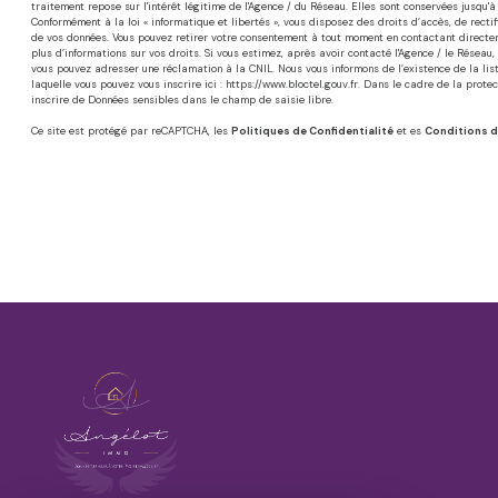
traitement repose sur l'intérêt légitime de l'Agence / du Réseau. Elles sont conservées jusqu
Conformément à la loi « informatique et libertés », vous disposez des droits d’accès, de rectifi
de vos données. Vous pouvez retirer votre consentement à tout moment en contactant directem
plus d’informations sur vos droits. Si vous estimez, après avoir contacté l'Agence / le Réseau,
vous pouvez adresser une réclamation à la CNIL. Nous vous informons de l’existence de la lis
laquelle vous pouvez vous inscrire ici :
https://www.bloctel.gouv.fr
. Dans le cadre de la prote
inscrire de Données sensibles dans le champ de saisie libre.
Ce site est protégé par reCAPTCHA, les
Politiques de Confidentialité
et es
Conditions d