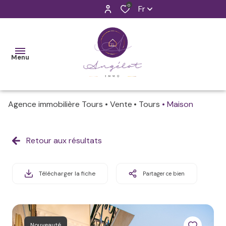
0
Fr
Menu
Agence immobilière Tours
Vente
Tours
Maison
ET SI ON
FAISAIT
Retour aux résultats
Faisons
Nos
CONNAISSANCE
connaissance
biens
?
neufs
Télécharger la fiche
Partager ce bien
Nos
NOS
métiers
Nos
VENTES
biens
Venez à
anciens
NOS
Nouveauté