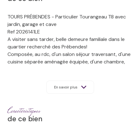
TOURS PRÉBENDES - Particulier Tourangeau T8 avec
jardin, garage et cave
Ref 2026141LE
A visiter sans tarder, belle demeure familiale dans le
quartier recherché des Prébendes!
Composée, au rdc, d'un salon séjour traversant, d'une
cuisine séparée aménagée équipée, d'une chambre,
d'une salle d'eau, d'un bureau ainsi que de WC séparés.
A l'étage, un palier dessert 4 chambres dont 2 suites
parentales et des WC séparés.
En savoir plus
A l'arrière de la maison, vous profiterez d'un jardin de
près de 250m². Le garage vous permettra de garer
votre véhicule aisément. Le 2ème accès par le jardin
Caractéristiques
est un plus, pour y stocker le matériel de jardin... La
de ce bien
cave en sous-sol s'étend tout le long de la maison.
Cette maison bénéficie de belles prestations : grande
hauteur sous plafond, beaux volumes, belle cheminée,