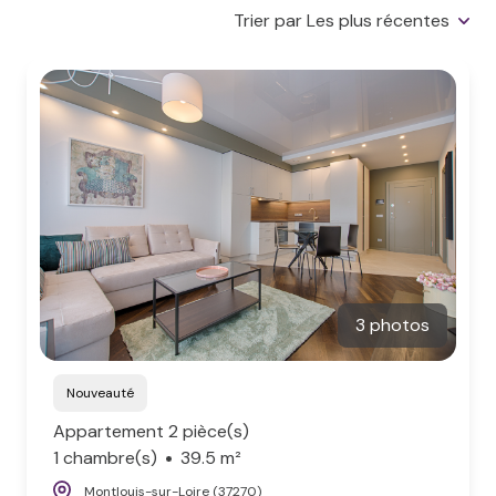
notre
Trier par Les plus récentes
LOCATIONS
rencontre
GESTION
LOCATIVE
ESTIMATION
NOS
AVIS
CLIENTS
3 photos
ACTUALITÉS
Nouveauté
Appartement 2 pièce(s)
1 chambre(s)
39.5 m²
Montlouis-sur-Loire (37270)