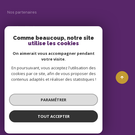
Nos partenaires
Mentions légales
Comme beaucoup, notre site
utilise les cookies
Admin
On aimerait vous accompagner pendant
Politique RGPD
votre visite.
En poursuivant, vous acceptez l'utilisation des
cookies par ce site, afin de vous proposer des
Cookies
contenus adaptés et réaliser des statistiques !
© 2026 | Tous droits réservés
PARAMÉTRER
Réalisé par
TOUT ACCEPTER