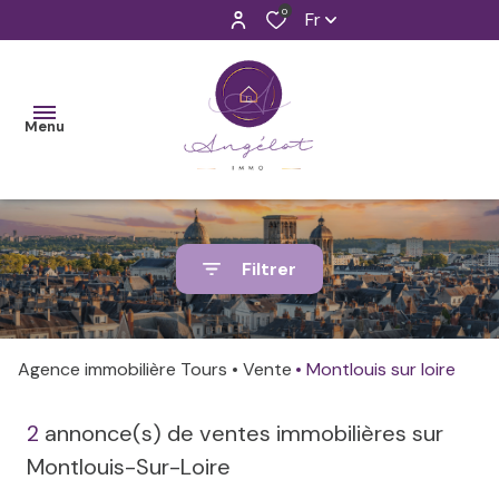
0
Fr
Menu
ET SI ON
Filtrer
FAISAIT
Faisons
Nos
CONNAISSANCE
connaissance
biens
?
Agence immobilière Tours
Vente
Montlouis sur loire
neufs
Nos
NOS
métiers
Nos
2
annonce(s) de ventes immobilières sur
VENTES
biens
Montlouis-Sur-Loire
Venez à
anciens
NOS