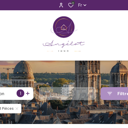
0
Fr
1
Budget
Filtr
ion
3 Pièces