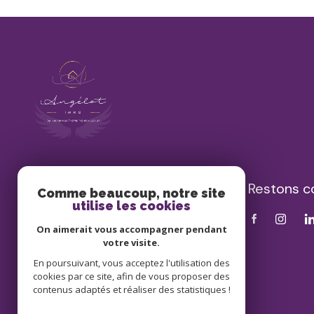
Restons c
Angélot Immo
Comme beaucoup, notre site
utilise les cookies
06 19 62 14 05
On aimerait vous accompagner pendant
contact@angelot-immo.fr
votre visite.
4 boulevard de Chinon
En poursuivant, vous acceptez l'utilisation des
37510 Ballan-Miré
cookies par ce site, afin de vous proposer des
contenus adaptés et réaliser des statistiques !