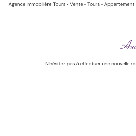
Venez à
Agence immobilière Tours
Vente
Tours
Appartement
anciens
ESTIMATION
notre
NOS
rencontre
AVIS
CLIENTS
Aucu
ACTUALITÉS
N'hésitez pas à effectuer une nouvelle re