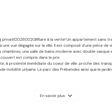
g privatif2026002GRRare à la vente! Un appartement sans trava
une vue dégagée sur la ville. Il est composé d'une pièce de v
is chambres, une salle de bains moderne avec double vasque et
couvert est compris dans le prix.
iste, à proximité immédiate du coeur de ville. proche des tra
de mobilité urbaine. Le parc des Prébendes ainsi que le jardi
contactez-moi 7j/7 au 06 19 62 14 05 ou 02 47 47 00 29 - ang
ons sur les risques auxquels ce bien est exposés sont dispon
En savoir plus