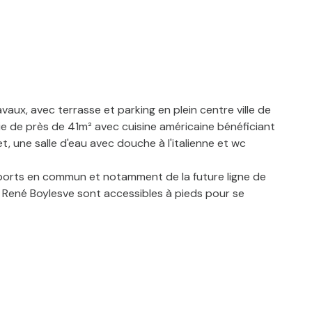
ux, avec terrasse et parking en plein centre ville de
ie de près de 41m² avec cuisine américaine bénéficiant
, une salle d'eau avec douche à l'italienne et wc
nsports en commun et notamment de la future ligne de
n René Boylesve sont accessibles à pieds pour se
elique@angelot-immo.fr - 32 rue Alfred de Vigny 37000
ibles sur le site Géorisques : www.georisques.gouv.fr