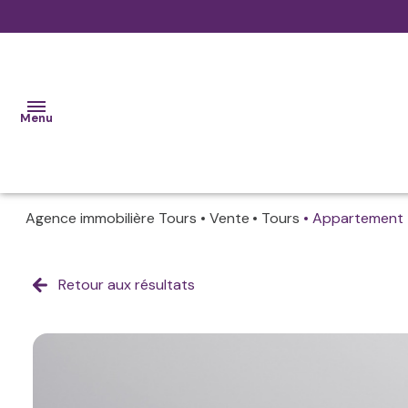
Menu
Agence immobilière Tours
Vente
Tours
Appartement
ET SI ON FAISAIT
CONNAISSANCE
?
Retour aux résultats
Faisons
Nos
NOS
VENTES
connaissance
biens
neufs
NOS
Nos
LOCATIONS
métiers
Nos
GESTION
biens
LOCATIVE