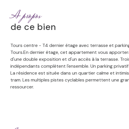
A propos
de ce bien
Tours centre - T4 dernier étage avec terrasse et parkin
Tours.En dernier étage, cet appartement vous apportera 
d'une double exposition et d'un accès à la terrasse. Tro
indépendants complètent l'ensemble. Un parking privatif 
La résidence est située dans un quartier calme et intim
tram. Les multiples pistes cyclables permettent une gran
ressourcer.
Représentations virtuelles, pour plus d'informations, 
TOURS et 4 Bd de Chinon 37510 BALLAN MIRE.Les informati